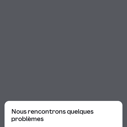
Début du dialogue
Nous rencontrons quelques
problèmes